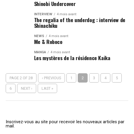
Shinobi Undercover
INTERVIEW
4 mois avant
The regalia of the underdog : interview de
Shinachiku
NEWS
4 mois avant
Me & Roboco
MANGA
4 mois avant
Les mystères de la résidence Kaika
PAGE 2 OF 28
‹ PREVIOUS
1
2
3
4
5
6
NEXT ›
LAST »
Inscrivez-vous au site pour recevoir les nouveaux articles par
mail.