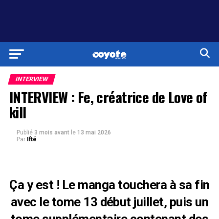
INTERVIEW
INTERVIEW : Fe, créatrice de Love of
kill
Publié
3 mois avant
le
13 mai 2026
Par
Ifté
Ça y est ! Le manga touchera à sa fin
avec le tome 13 début juillet, puis un
tome supplémentaire contenant des