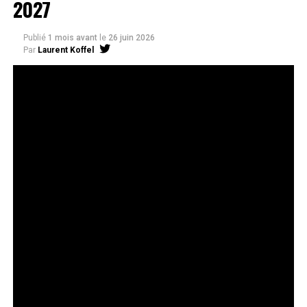
2027
Publié
1 mois avant
le
26 juin 2026
Par
Laurent Koffel
La série très attendue, adaptée de l’œuvre de Takeru
Hokazono, sera diffusée sur Crunchyroll
Après la révélation officielle de son adaptation en
anime, Crunchyroll est fier d’annoncer l’acquisition
de
Kagurabachi
, d’après le manga de
Takeru
Hokazono
. La série est prévue pour avril 2027 et sera
disponible en streaming sur Crunchyroll dans le monde
entier, à l’exception du Japon, de la Chine continentale,
de la Corée du Nord et de la Corée du Sud.
Kagurabachi
s’est rapidement imposé comme l’un des
nouveaux titres les plus remarqués du magazine
Weekly
Shonen Jump
, suscitant une forte attente de la part des