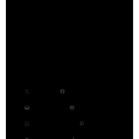
Des informations complémentaires, notamment
concernant le cast et la production, seront
communiquées ultérieurement.
©Takeru Hokazono/SHUEISHA,Project Kagurabachi
Partager :
X
Facebook
E-mail
Imprimer
WhatsApp
Pinterest