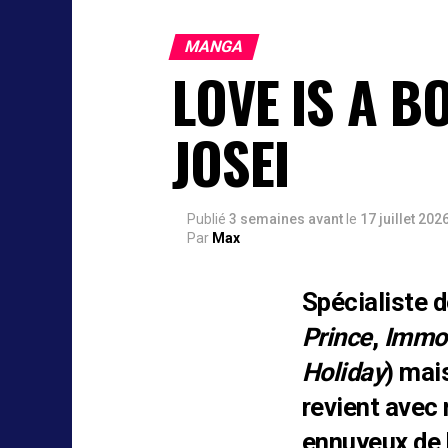
MANGA
LOVE IS A B
JOSEI
Publié
3 semaines avant
le
17 juillet 202
Par
Max
Spécialiste d
Prince
,
Immor
Holiday
) mai
revient avec 
ennuyeux de 