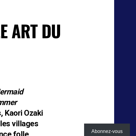
LE ART DU
ermaid
mmer
, Kaori Ozaki
les villages
Abonnez-vous
nce folle