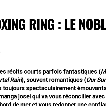
OXING RING : LE NOB
6
es récits courts parfois fantastiques (
M
tal Rain
), souvent romantiques (
Our Su
s toujours spectaculairement émouvants
manga josei qui va vous réconcilier avec 
bord de mer et vous redonner une confia