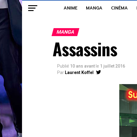
ANIME
MANGA
CINÉMA
MANGA
Assassins
Publié
10 ans avant
le
1 juillet 2016
Par
Laurent Koffel