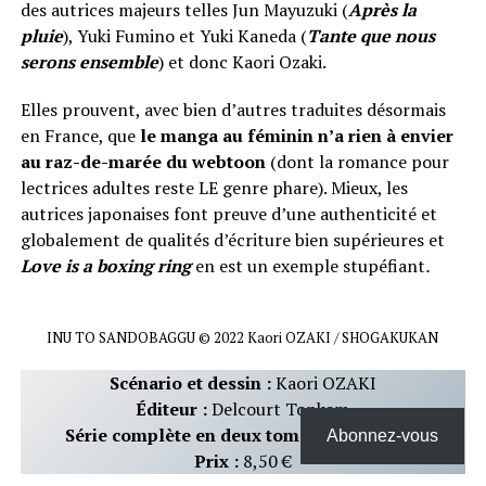
des autrices majeurs telles Jun Mayuzuki (
Après la
pluie
), Yuki Fumino et Yuki Kaneda (
Tante que nous
serons ensemble
) et donc Kaori Ozaki.
Elles prouvent, avec bien d’autres traduites désormais
en France, que
le manga au féminin n’a rien à envier
au raz-de-marée du webtoon
(dont la romance pour
lectrices adultes reste LE genre phare). Mieux, les
autrices japonaises font preuve d’une authenticité et
globalement de qualités d’écriture bien supérieures et
Love is a boxing ring
en est un exemple stupéfiant
.
INU TO SANDOBAGGU © 2022 Kaori OZAKI / SHOGAKUKAN
Scénario et dessin :
Kaori OZAKI
Éditeur :
Delcourt Tonkam
Série complète en deux tomes disponibles
Abonnez-vous
Prix :
8,50 €