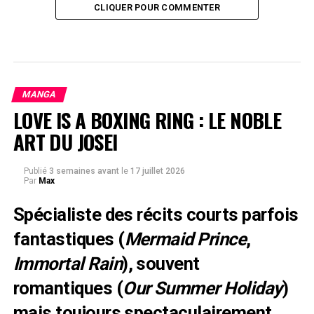
CLIQUER POUR COMMENTER
MANGA
LOVE IS A BOXING RING : LE NOBLE
ART DU JOSEI
Publié
3 semaines avant
le
17 juillet 2026
Par
Max
Spécialiste des récits courts parfois
fantastiques (
Mermaid Prince
,
Immortal Rain
), souvent
romantiques (
Our Summer Holiday
)
mais toujours spectaculairement