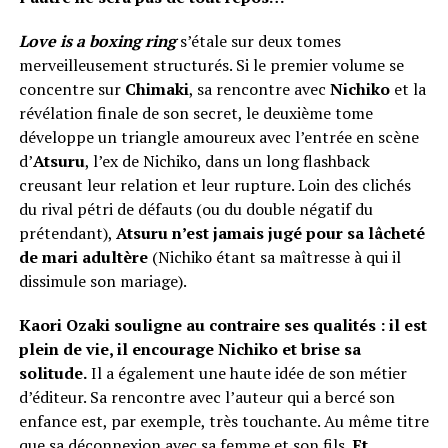
Love is a boxing ring
s’étale sur deux tomes
merveilleusement structurés. Si le premier volume se
concentre sur
Chimaki
, sa rencontre avec
Nichiko
et la
révélation finale de son secret, le deuxième tome
développe un triangle amoureux avec l’entrée en scène
d’
Atsuru
, l’ex de Nichiko, dans un long flashback
creusant leur relation et leur rupture. Loin des clichés
du rival pétri de défauts (ou du double négatif du
prétendant),
Atsuru n’est jamais jugé pour sa lâcheté
de mari adultère
(Nichiko étant sa maîtresse à qui il
dissimule son mariage).
Kaori Ozaki souligne au contraire ses qualités : il est
plein de vie, il encourage Nichiko et brise sa
solitude.
Il a également une haute idée de son métier
d’éditeur. Sa rencontre avec l’auteur qui a bercé son
enfance est, par exemple, très touchante. Au même titre
que sa déconnexion avec sa femme et son fils.
Et