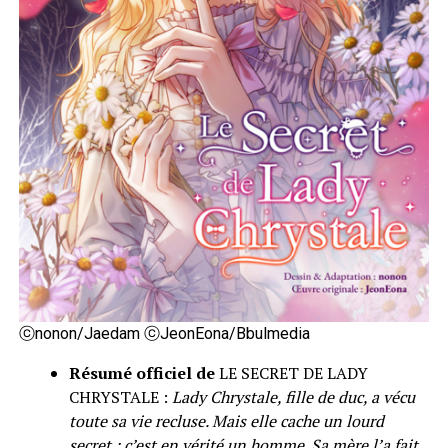
ⓒnonon/Jaedam ⓒJeonEona/Bbulmedia
Résumé officiel de
LE SECRET DE LADY
CHRYSTALE :
Lady Chrystale, fille de duc, a vécu
toute sa vie recluse. Mais elle cache un lourd
secret : c’est en vérité un homme. Sa mère l’a fait