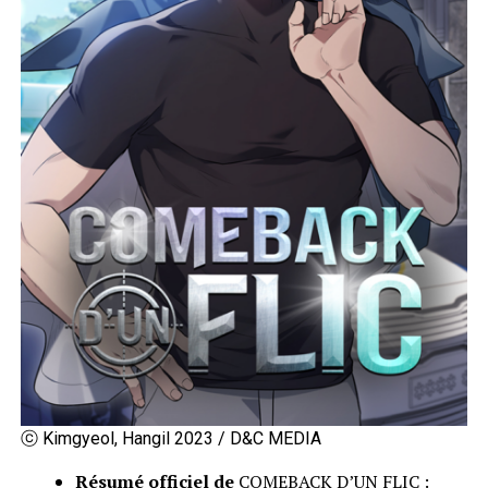
ⓒ Kimgyeol, Hangil 2023 / D&C MEDIA
Résumé officiel de
COMEBACK D’UN FLIC :