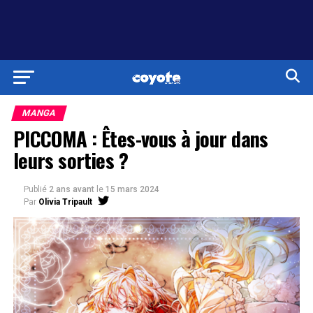
MANGA
PICCOMA : Êtes-vous à jour dans
leurs sorties ?
Publié
2 ans avant
le
15 mars 2024
Par
Olivia Tripault