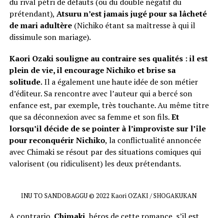
du rival pétri de défauts (ou du double négatif du
prétendant),
Atsuru n’est jamais jugé pour sa lâcheté
de mari adultère
(Nichiko étant sa maîtresse à qui il
dissimule son mariage).
Kaori Ozaki souligne au contraire ses qualités : il est
plein de vie, il encourage Nichiko et brise sa
solitude.
Il a également une haute idée de son métier
d’éditeur. Sa rencontre avec l’auteur qui a bercé son
enfance est, par exemple, très touchante. Au même titre
que sa déconnexion avec sa femme et son fils.
Et
lorsqu’il décide de se pointer à l’improviste sur l’île
pour reconquérir Nichiko
, la conflictualité annoncée
avec Chimaki se résout par des situations comiques qui
valorisent (ou ridiculisent) les deux prétendants.
INU TO SANDOBAGGU © 2022 Kaori OZAKI / SHOGAKUKAN
A contrario,
Chimaki
, héros de cette romance, s’il est