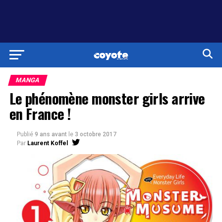
MANGA
Le phénomène monster girls arrive
en France !
Publié
9 ans avant
le
3 octobre 2017
Par
Laurent Koffel