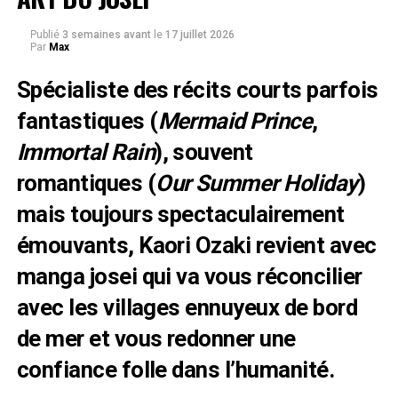
Publié
3 semaines avant
le
17 juillet 2026
Par
Max
Spécialiste des récits courts parfois
fantastiques (
Mermaid Prince
,
Immortal Rain
), souvent
romantiques (
Our Summer Holiday
)
mais toujours spectaculairement
émouvants, Kaori Ozaki revient avec
manga josei qui va vous réconcilier
avec les villages ennuyeux de bord
de mer et vous redonner une
confiance folle dans l’humanité.