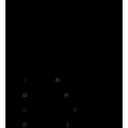
s’écrire en temps réel pour générer les sons.
Toutes les infos sur le site officiel du festival :
https://www.japantoursfestival.com
…
Partager :
X
Facebook
E-mail
Imprimer
WhatsApp
Pinterest
Reddit
Tumblr