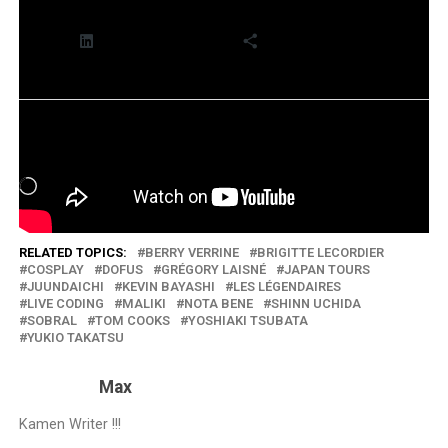
LinkedIn
Plus
J’aime ça :
Chargement…
RELATED TOPICS:
BERRY VERRINE
BRIGITTE LECORDIER
COSPLAY
DOFUS
GRÉGORY LAISNÉ
JAPAN TOURS
JUUNDAICHI
KEVIN BAYASHI
LES LÉGENDAIRES
LIVE CODING
MALIKI
NOTA BENE
SHINN UCHIDA
SOBRAL
TOM COOKS
YOSHIAKI TSUBATA
YUKIO TAKATSU
Max
Kamen Writer !!!