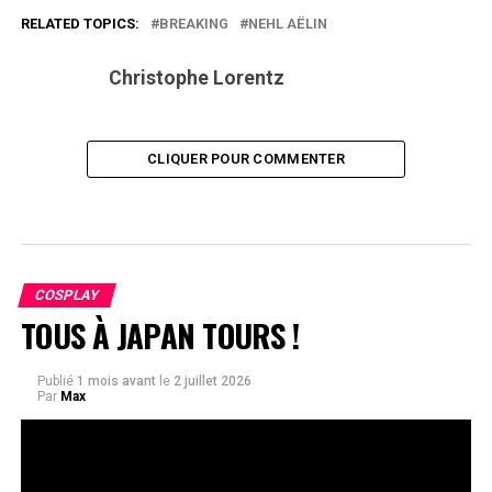
RELATED TOPICS:
BREAKING
NEHL AËLIN
Christophe Lorentz
CLIQUER POUR COMMENTER
COSPLAY
TOUS À JAPAN TOURS !
Publié
1 mois avant
le
2 juillet 2026
Par
Max
Ce week-end, du vendredi 3 au
dimanche 5 juillet, se tient un des