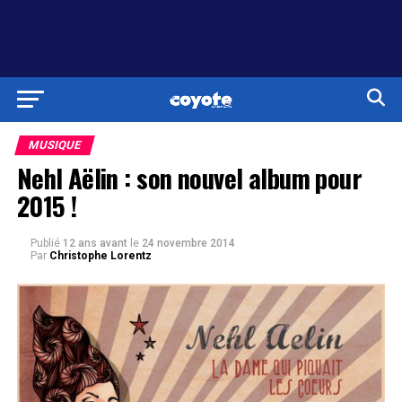
MUSIQUE
Nehl Aëlin : son nouvel album pour
2015 !
Publié
12 ans avant
le
24 novembre 2014
Par
Christophe Lorentz