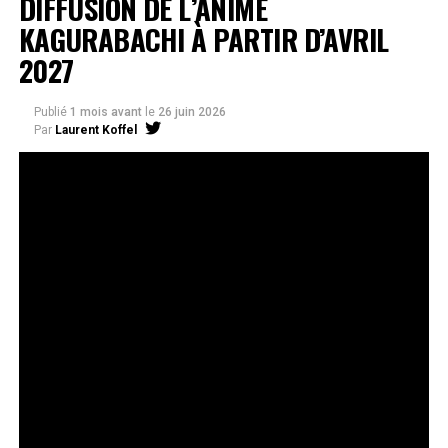
DIFFUSION DE L’ANIME
KAGURABACHI À PARTIR D’AVRIL
2027
Publié
1 mois avant
le
26 juin 2026
Par
Laurent Koffel
La série très attendue, adaptée de l’œuvre de Takeru
Hokazono, sera diffusée sur Crunchyroll
Après la révélation officielle de son adaptation en
anime, Crunchyroll est fier d’annoncer l’acquisition
de
Kagurabachi
, d’après le manga de
Takeru
Hokazono
. La série est prévue pour avril 2027 et sera
disponible en streaming sur Crunchyroll dans le monde
entier, à l’exception du Japon, de la Chine continentale,
de la Corée du Nord et de la Corée du Sud.
Kagurabachi
s’est rapidement imposé comme l’un des