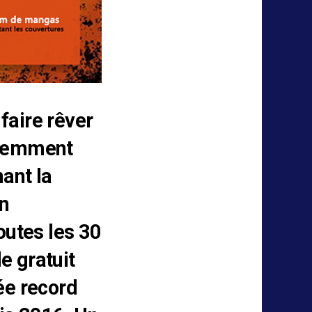
faire rêver
écemment
nant la
on
outes les 30
e gratuit
ée record