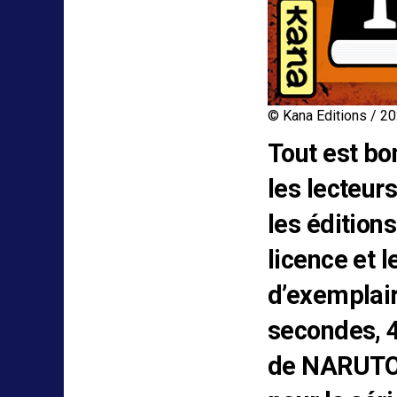
© Kana Editions / 2
Tout est bo
les lecteu
les édition
licence et l
d’exemplair
secondes, 4
de NARUTO 