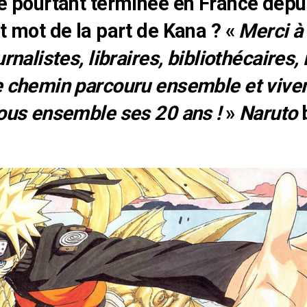
ie pourtant terminée en France depu
it mot de la part de Kana ? «
Merci à 
urnalistes, libraires, bibliothécaires,
ce chemin parcouru ensemble et viv
tous ensemble ses 20 ans !
»
Naruto
b