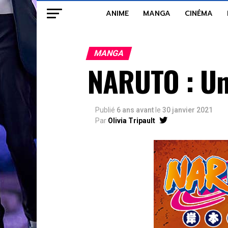
ANIME
MANGA
CINÉMA
MANGA
NARUTO : Un 
Publié
6 ans avant
le
30 janvier 2021
Par
Olivia Tripault