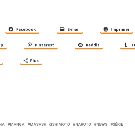
Facebook
E-mail
Imprimer
pp
Pinterest
Reddit
T
Plus
NA
MANGA
MASASHI KISHIMOTO
NARUTO
NEWS
SÉRIE