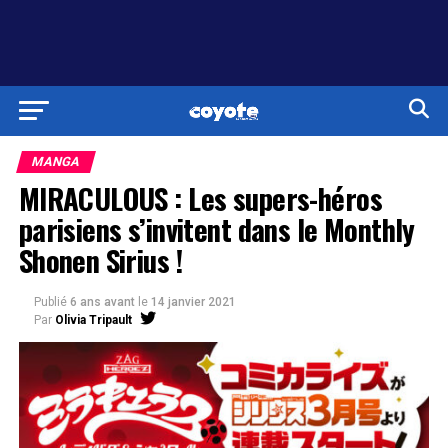
MANGA
MIRACULOUS : Les supers-héros
parisiens s’invitent dans le Monthly
Shonen Sirius !
Publié
6 ans avant
le
14 janvier 2021
Par
Olivia Tripault