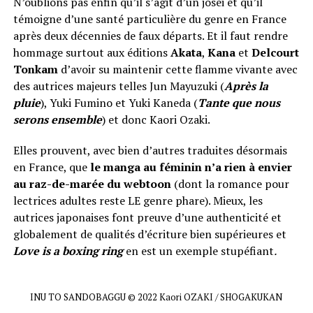
N’oublions pas enfin qu’il s’agit d’un josei et qu’il
témoigne d’une santé particulière du genre en France
après deux décennies de faux départs. Et il faut rendre
hommage surtout aux éditions
Akata
,
Kana
et
Delcourt
Tonkam
d’avoir su maintenir cette flamme vivante avec
des autrices majeurs telles Jun Mayuzuki (
Après la
pluie
), Yuki Fumino et Yuki Kaneda (
Tante que nous
serons ensemble
) et donc Kaori Ozaki.
Elles prouvent, avec bien d’autres traduites désormais
en France, que
le manga au féminin n’a rien à envier
au raz-de-marée du webtoon
(dont la romance pour
lectrices adultes reste LE genre phare). Mieux, les
autrices japonaises font preuve d’une authenticité et
globalement de qualités d’écriture bien supérieures et
Love is a boxing ring
en est un exemple stupéfiant
.
INU TO SANDOBAGGU © 2022 Kaori OZAKI / SHOGAKUKAN