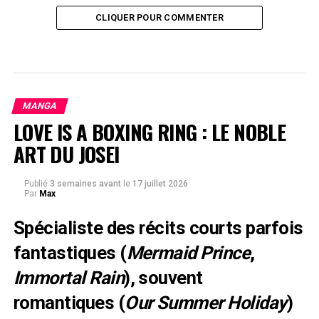
CLIQUER POUR COMMENTER
MANGA
LOVE IS A BOXING RING : LE NOBLE
ART DU JOSEI
Publié
3 semaines avant
le
17 juillet 2026
Par
Max
Spécialiste des récits courts parfois
fantastiques (
Mermaid Prince
,
Immortal Rain
), souvent
romantiques (
Our Summer Holiday
)