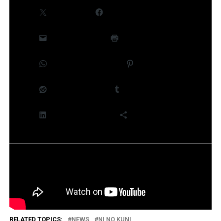
X
Facebook
E-mail
Imprimer
WhatsApp
Pinterest
Reddit
Tumblr
LinkedIn
Plus
J’aime ça :
RELATED TOPICS:
NEWS
NI NO KUNI