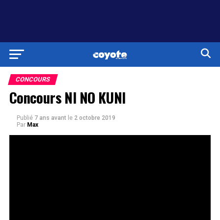
CONCOURS
Concours NI NO KUNI
Publié
7 ans avant
le
2 octobre 2019
Par
Max