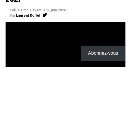
Publié
1 mois avant
le
26 juin 2026
Par
Laurent Koffel
Abonnez-vous
La série très attendue, adaptée de l’œuvre de Takeru
Hokazono, sera diffusée sur Crunchyroll
Après la révélation officielle de son adaptation en