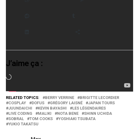
Reddit
Tumblr
LinkedIn
Plus
J’aime ça :
Chargement…
RELATED TOPICS:
BERRY VERRINE
BRIGITTE LECORDIER
COSPLAY
DOFUS
GRÉGORY LAISNÉ
JAPAN TOURS
JUUNDAICHI
KEVIN BAYASHI
LES LÉGENDAIRES
LIVE CODING
MALIKI
NOTA BENE
SHINN UCHIDA
SOBRAL
TOM COOKS
YOSHIAKI TSUBATA
YUKIO TAKATSU