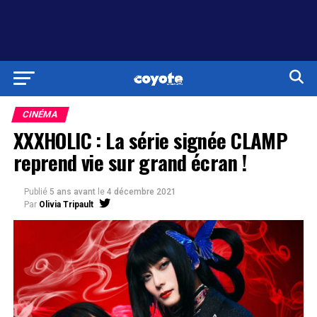
CINÉMA
XXXHOLIC : La série signée CLAMP
reprend vie sur grand écran !
Publié
5 ans avant
le
4 décembre 2021
Par
Olivia Tripault