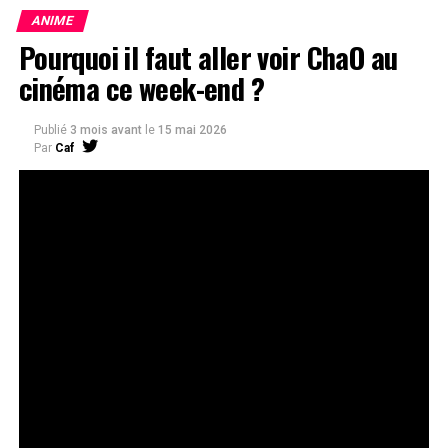
ANIME
Pourquoi il faut aller voir ChaO au
cinéma ce week-end ?
Publié
3 mois avant
le
15 mai 2026
Par
Caf
ChaO est une perle de plus à ajouter
au palmarès de Studio 4°C, mais le
film ne va pas rester éternellement
en salles et mérite tout notre
soutien !
…