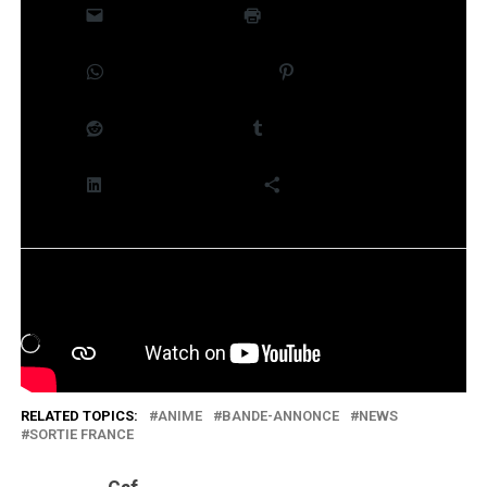
E-mail
Imprimer
WhatsApp
Pinterest
Reddit
Tumblr
LinkedIn
Plus
J’aime ça :
Chargement…
RELATED TOPICS:
ANIME
BANDE-ANNONCE
NEWS
SORTIE FRANCE