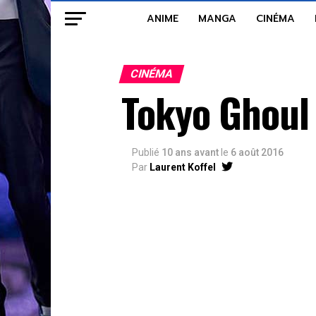
ANIME
MANGA
CINÉMA
CINÉMA
Tokyo Ghoul
Publié
10 ans avant
le
6 août 2016
Par
Laurent Koffel