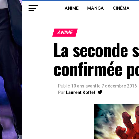
ANIME
MANGA
CINÉMA
ANIME
La seconde s
confirmée po
Publié
10 ans avant
le
7 décembre 2016
Par
Laurent Koffel