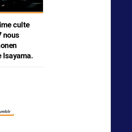
ime culte
7 nous
honen
e Isayama.
umblr