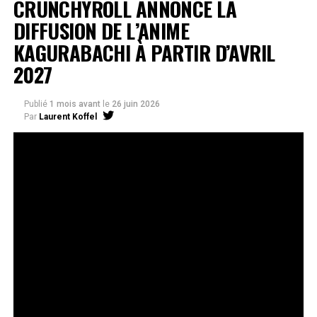
CRUNCHYROLL ANNONCE LA
DIFFUSION DE L’ANIME
KAGURABACHI À PARTIR D’AVRIL
2027
Publié
1 mois avant
le
26 juin 2026
Par
Laurent Koffel
La série très attendue, adaptée de l’œuvre de Takeru
Hokazono, sera diffusée sur Crunchyroll
Après la révélation officielle de son adaptation en
anime, Crunchyroll est fier d’annoncer l’acquisition
de
Kagurabachi
, d’après le manga de
Takeru
Hokazono
. La série est prévue pour avril 2027 et sera
disponible en streaming sur Crunchyroll dans le monde
entier, à l’exception du Japon, de la Chine continentale,
de la Corée du Nord et de la Corée du Sud.