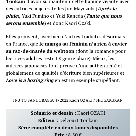
Tonkam
d’avoir su maintenir cette flamme vivante avec
des autrices majeurs telles Jun Mayuzuki (
Après la
pluie
), Yuki Fumino et Yuki Kaneda (
Tante que nous
serons ensemble
) et donc Kaori Ozaki.
Elles prouvent, avec bien d’autres traduites désormais
en France, que
le manga au féminin n’a rien à envier
au raz-de-marée du webtoon
(dont la romance pour
lectrices adultes reste LE genre phare). Mieux, les
autrices japonaises font preuve d’une authenticité et
globalement de qualités d’écriture bien supérieures et
Love is a boxing ring
en est un exemple stupéfiant
.
INU TO SANDOBAGGU © 2022 Kaori OZAKI / SHOGAKUKAN
Scénario et dessin :
Kaori OZAKI
Éditeur :
Delcourt Tonkam
Série complète en deux tomes disponibles
Prix :
8,50 €