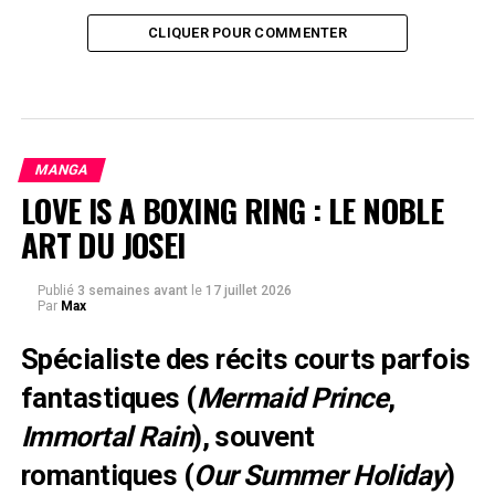
CLIQUER POUR COMMENTER
MANGA
LOVE IS A BOXING RING : LE NOBLE
ART DU JOSEI
Publié
3 semaines avant
le
17 juillet 2026
Par
Max
Spécialiste des récits courts parfois
fantastiques (
Mermaid Prince
,
Immortal Rain
), souvent
romantiques (
Our Summer Holiday
)