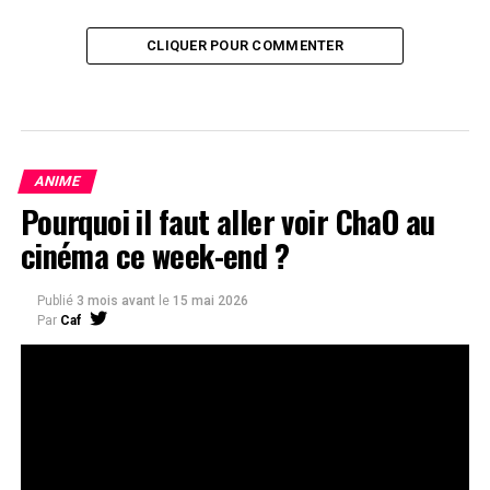
CLIQUER POUR COMMENTER
ANIME
Pourquoi il faut aller voir ChaO au
cinéma ce week-end ?
Publié
3 mois avant
le
15 mai 2026
Par
Caf
ChaO est une perle de plus à ajouter
au palmarès de Studio 4°C, mais le
film ne va pas rester éternellement