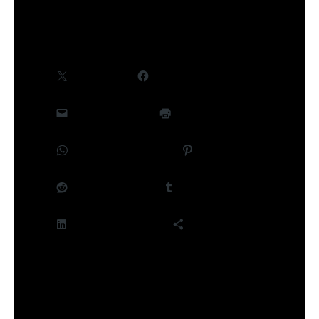
Partager :
X
Facebook
E-mail
Imprimer
WhatsApp
Pinterest
Reddit
Tumblr
LinkedIn
Plus
J’aime ça :