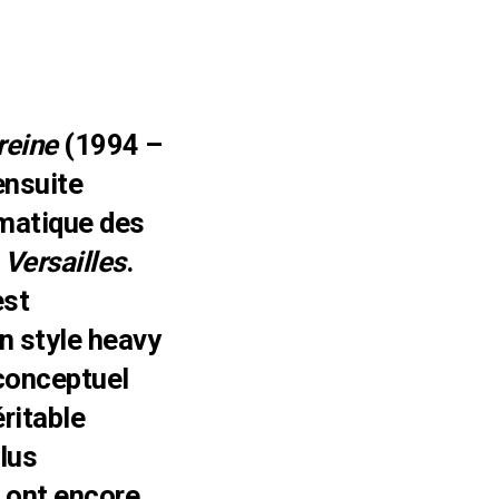
reine
(1994 –
ensuite
ématique des
e
Versailles
.
est
n style heavy
 conceptuel
éritable
plus
s ont encore