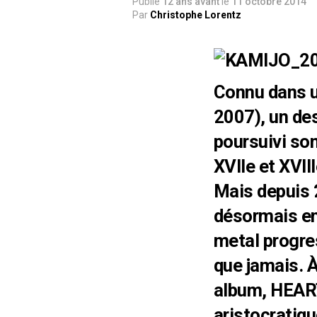
Publié
12 ans avant
le
11 octobre 2014
Par
Christophe Lorentz
Connu dans 
2007), un de
poursuivi son
XVIIe et XVII
Mais depuis
désormais e
metal progre
que jamais. À
album, HEAR
aristocratiq