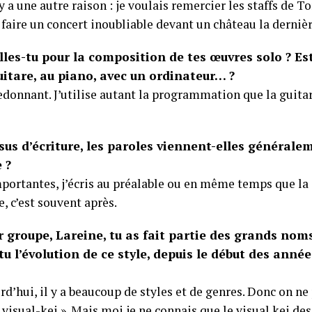
l y a une autre raison : je voulais remercier les staffs de 
faire un concert inoubliable devant un château la dernièr
es-tu pour la composition de tes œuvres solo ? Est
itare, au piano, avec un ordinateur… ?
fredonnant. J’utilise autant la programmation que la guita
us d’écriture, les paroles viennent-elles générale
 ?
mportantes, j’écris au préalable ou en même temps que la
ie, c’est souvent après.
 groupe, Lareine, tu as fait partie des grands nom
 l’évolution de ce style, depuis le début des année
urd’hui, il y a beaucoup de styles et de genres. Donc on ne
 visual-kei ». Mais moi je ne connais que le visual kei des