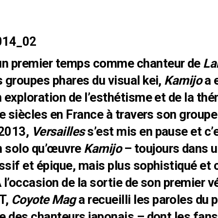
un premier temps comme chanteur de
La
s groupes phares du visual kei,
Kamijo
a 
 exploration de l’esthétisme et de la th
Ie siècles en France à travers son group
 2013,
Versailles
s’est mis en pause et c’
n solo qu’œuvre
Kamijo
– toujours dans u
ssif et épique, mais plus sophistiqué et
 l’occasion de la sortie de son premier v
T,
Coyote Mag
a recueilli les paroles du 
ue des chanteurs japonais – dont les fan