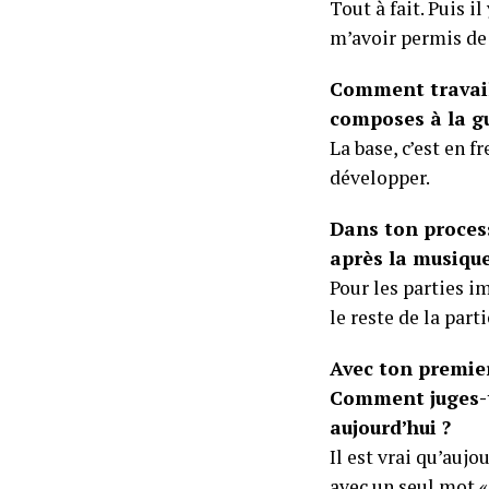
Tout à fait. Puis i
m’avoir permis de 
Comment travaill
composes à la gu
La base, c’est en 
développer.
Dans ton process
après la musique
Pour les parties i
le reste de la part
Avec ton premier
Comment juges-tu
aujourd’hui ?
Il est vrai qu’aujo
avec un seul mot «