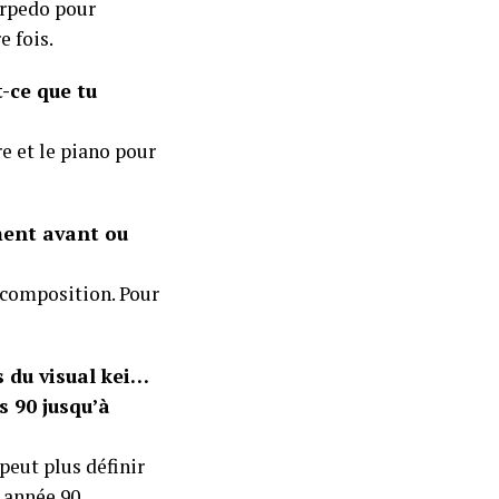
Torpedo pour
e fois.
-ce que tu
re et le piano pour
ment avant ou
 composition. Pour
s du visual kei…
s 90 jusqu’à
 peut plus définir
 année 90.