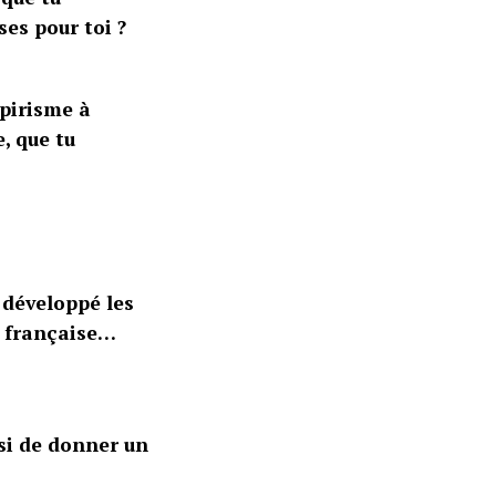
es pour toi ?
pirisme à
, que tu
 développé les
e française…
isi de donner un