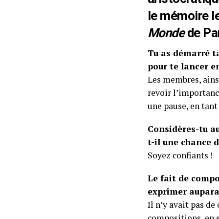
le mémoire l
Monde
de Pari
Tu as démarré ta 
pour te lancer en
Les membres, ainsi
revoir l’importanc
une pause, en tant
Considères-tu au
t-il une chance d
Soyez confiants !
Le fait de compo
exprimer auparav
Il n’y avait pas d
compositions en so