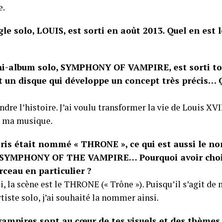
e.
le solo, LOUIS, est sorti en août 2013. Quel en est 
i-album solo, SYMPHONY OF VAMPIRE, est sorti t
t un disque qui développe un concept très précis… 
indre l’histoire. J’ai voulu transformer la vie de Louis XVI
rs ma musique.
ris était nommé « THRONE », ce qui est aussi le no
SYMPHONY OF THE VAMPIRE… Pourquoi avoir chois
ceau en particulier ?
, la scène est le THRONE (« Trône »). Puisqu’il s’agit de
tiste solo, j’ai souhaité la nommer ainsi.
 vampires sont au cœur de tes visuels et des thèmes