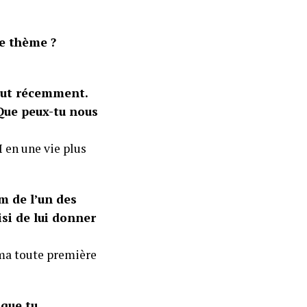
le thème ?
out récemment.
Que peux-tu nous
I en une vie plus
m de l’un des
i de lui donner
 ma toute première
 que tu