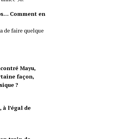
lips… Comment en
pa de faire quelque
encontré Mayu,
rtaine façon,
sique ?
 à l’égal de