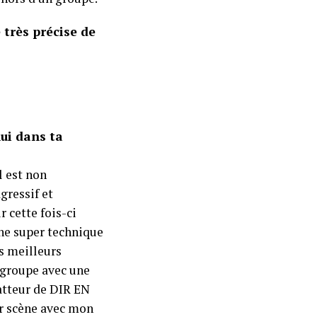
très précise de
ui dans ta
l est non
gressif et
 cette fois-ci
une super technique
es meilleurs
e groupe avec une
atteur de DIR EN
ur scène avec mon