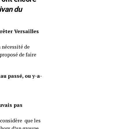
ivan du
rêter Versailles
a nécessité de
 proposé de faire
au passé, ou y-a-
uvais pas
e considère que les
ehors d’un groupe.