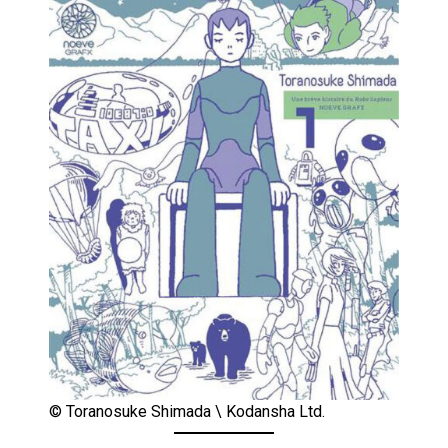
© Toranosuke Shimada \ Kodansha Ltd.