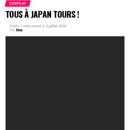
COSPLAY
TOUS À JAPAN TOURS !
Publié
1 mois avant
le
2 juillet 2026
Par
Max
Ce week-end, du vendredi 3 au
dimanche 5 juillet, se tient un des
plus grands salons français
consacrés à la culture japonaise.
Pour sa onzième édition, Japan
Tours, peaufine une programmation
toujours aussi originale et
diversifiée, avec quelques belles
nouveautés en prime !