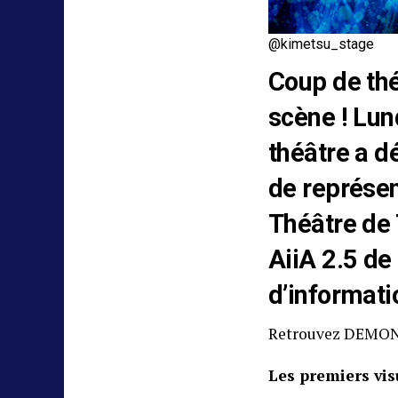
@kimetsu_stage
Coup de th
scène ! Lund
théâtre a d
de représen
Théâtre de 
AiiA 2.5 de
d’informatio
Retrouvez DEMON
Les premiers vis