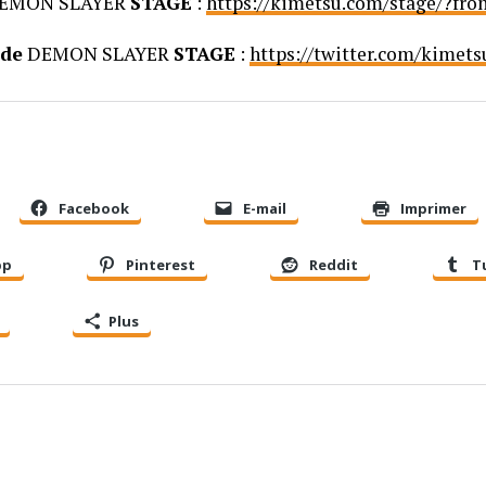
EMON SLAYER
STAGE
:
https://kimetsu.com/stage/?fr
 de
DEMON SLAYER
STAGE
:
https://twitter.com/kimets
Facebook
E-mail
Imprimer
pp
Pinterest
Reddit
T
Plus