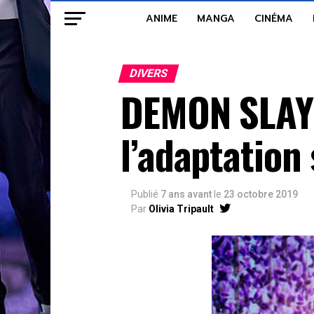
ANIME
MANGA
CINÉMA
DIVERS
DEMON SLAYE
l’adaptation 
Publié
7 ans avant
le
23 octobre 2019
Par
Olivia Tripault