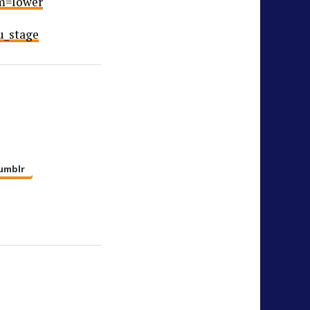
om=lower
u_stage
umblr