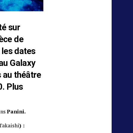
té sur
ièce de
 les dates
 au Galaxy
 au théâtre
0. Plus
ons
Panini.
Takaishi
) :