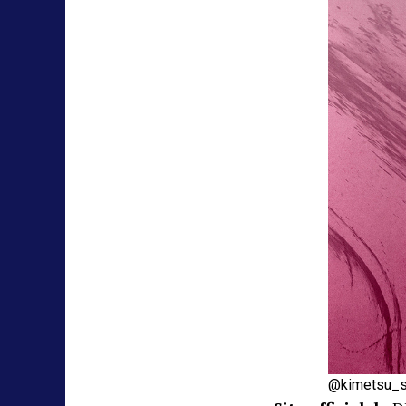
@kimetsu_s