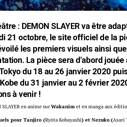
éâtre : DEMON SLAYER va être adap
i 21 octobre, le site officiel de la p
évoilé les premiers visuels ainsi que
tation. La pièce sera d’abord jouée
Tokyo du 18 au 26 janvier 2020 puis
 Kobe du 31 janvier au 2 février 202
ns à venir !
 SLAYER en anime sur
Wakanim
et en manga aux éditi
uels pour Tanjiro (
Ryōta Kobayashi
) et Nezuko
(
Asari 