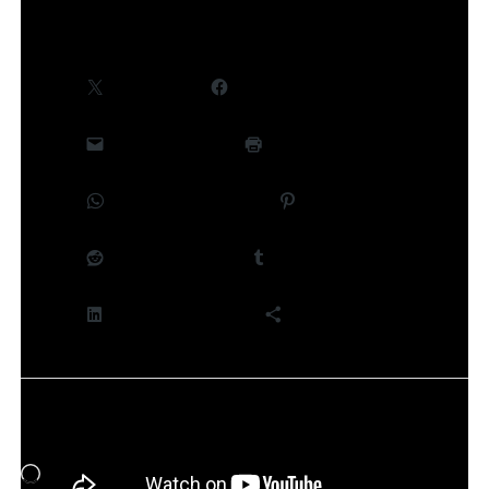
Partager :
X
Facebook
E-mail
Imprimer
WhatsApp
Pinterest
Reddit
Tumblr
LinkedIn
Plus
J’aime ça :
Chargement…