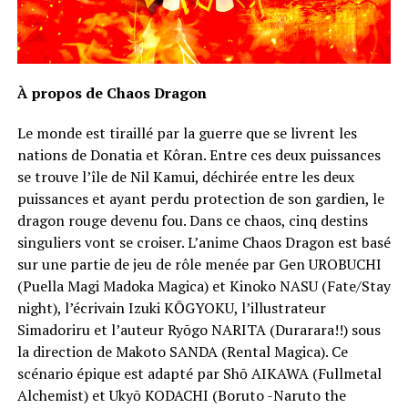
À propos de Chaos Dragon
Le monde est tiraillé par la guerre que se livrent les
nations de Donatia et Kôran. Entre ces deux puissances
se trouve l’île de Nil Kamui, déchirée entre les deux
puissances et ayant perdu protection de son gardien, le
dragon rouge devenu fou. Dans ce chaos, cinq destins
singuliers vont se croiser. L’anime Chaos Dragon est basé
sur une partie de jeu de rôle menée par Gen UROBUCHI
(Puella Magi Madoka Magica) et Kinoko NASU (Fate/Stay
night), l’écrivain Izuki KŌGYOKU, l’illustrateur
Simadoriru et l’auteur Ryōgo NARITA (Durarara!!) sous
la direction de Makoto SANDA (Rental Magica). Ce
scénario épique est adapté par Shō AIKAWA (Fullmetal
Alchemist) et Ukyō KODACHI (Boruto -Naruto the