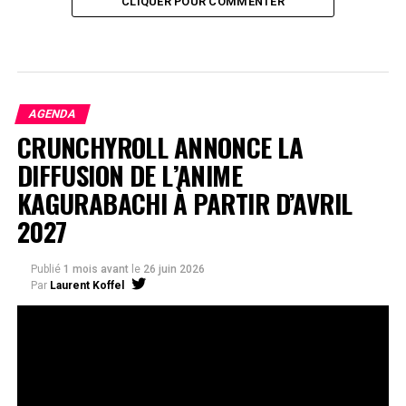
CLIQUER POUR COMMENTER
AGENDA
CRUNCHYROLL ANNONCE LA
DIFFUSION DE L’ANIME
KAGURABACHI À PARTIR D’AVRIL
2027
Publié
1 mois avant
le
26 juin 2026
Par
Laurent Koffel
La série très attendue, adaptée de l’œuvre de Takeru
Hokazono, sera diffusée sur Crunchyroll
Après la révélation officielle de son adaptation en