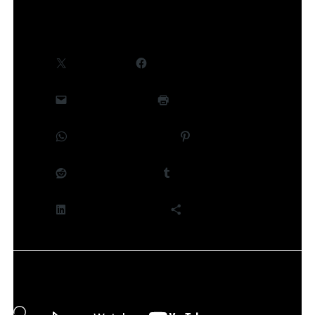
Partager :
X
Facebook
E-mail
Imprimer
WhatsApp
Pinterest
Reddit
Tumblr
LinkedIn
Plus
J’aime ça :
Chargement…