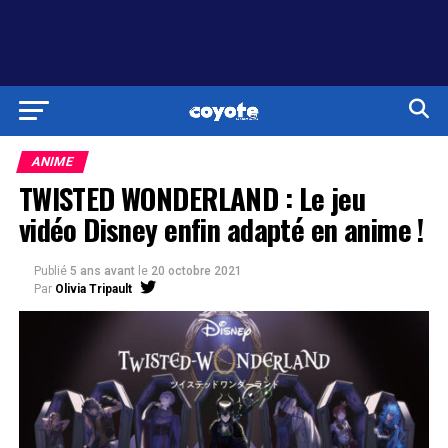
ANIME
TWISTED WONDERLAND : Le jeu
vidéo Disney enfin adapté en anime !
Publié
5 ans avant
le
20 octobre 2021
Par
Olivia Tripault