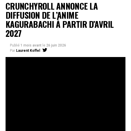
CRUNCHYROLL ANNONCE LA
DIFFUSION DE L’ANIME
KAGURABACHI À PARTIR D’AVRIL
2027
Publié
1 mois avant
le
26 juin 2026
Par
Laurent Koffel
La série très attendue, adaptée de l’œuvre de Takeru
Hokazono, sera diffusée sur Crunchyroll
Après la révélation officielle de son adaptation en
anime, Crunchyroll est fier d’annoncer l’acquisition
de
Kagurabachi
, d’après le manga de
Takeru
Hokazono
. La série est prévue pour avril 2027 et sera
disponible en streaming sur Crunchyroll dans le monde
entier, à l’exception du Japon, de la Chine continentale,
de la Corée du Nord et de la Corée du Sud.