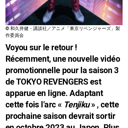
© 和久井健・講談社／アニメ「東京リベンジャーズ」製
作委員会
Voyou sur le retour !
Récemment, une nouvelle vidéo
promotionnelle pour la saison 3
de TOKYO REVENGERS est
apparue en ligne. Adaptant
cette fois l’arc «
Tenjiku
» , cette
prochaine saison devrait sortir
en octobre 2023 au Japon. Plus