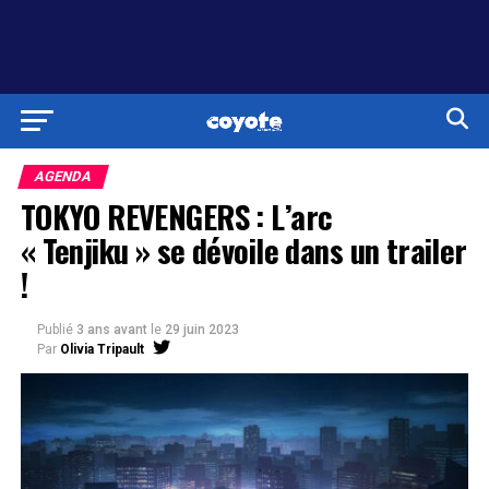
AGENDA
TOKYO REVENGERS : L’arc
« Tenjiku » se dévoile dans un trailer
!
Publié
3 ans avant
le
29 juin 2023
Par
Olivia Tripault