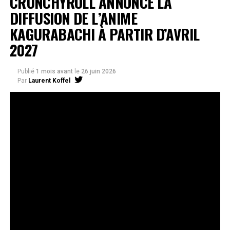
CRUNCHYROLL ANNONCE LA
DIFFUSION DE L’ANIME
KAGURABACHI À PARTIR D’AVRIL
2027
Publié
1 mois avant
le
26 juin 2026
Par
Laurent Koffel
La série très attendue, adaptée de l’œuvre de Takeru
Hokazono, sera diffusée sur Crunchyroll
Après la révélation officielle de son adaptation en
anime, Crunchyroll est fier d’annoncer l’acquisition
de
Kagurabachi
, d’après le manga de
Takeru
Hokazono
. La série est prévue pour avril 2027 et sera
disponible en streaming sur Crunchyroll dans le monde
entier, à l’exception du Japon, de la Chine continentale,
de la Corée du Nord et de la Corée du Sud.