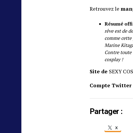
Retrouvez le
man
Résumé offi
rêve est de d
comme cette pa
Marine Kitagaw
Contre toute 
cosplay !
Site de
SEXY COS
Compte Twitter
Partager :
X