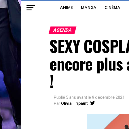
ANIME
MANGA
CINÉMA
AGENDA
SEXY COSPLA
encore plus
!
Publié
5 ans avant
le
9 décembre 2021
Par
Olivia Tripault