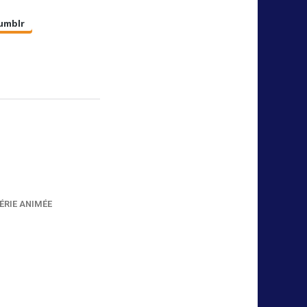
umblr
ÉRIE ANIMÉE