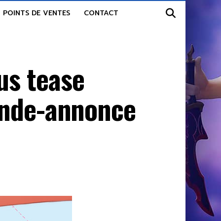
POINTS DE VENTES
CONTACT
us tease
ande-annonce