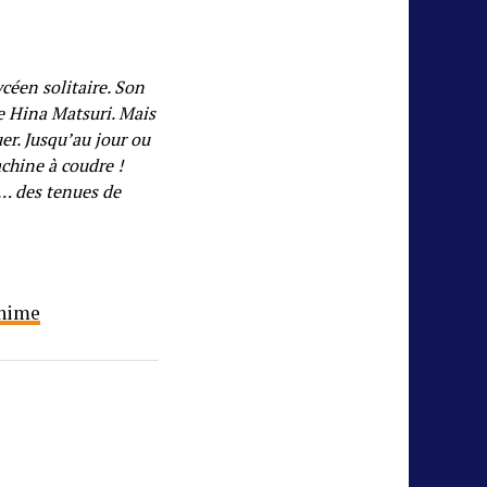
céen solitaire. Son
le Hina Matsuri. Mais
uer. Jusqu’au jour ou
achine à coudre !
r… des tenues de
anime