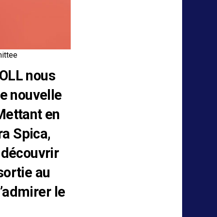
ittee
DOLL nous
ne nouvelle
Mettant en
ra Spica,
 découvrir
sortie au
d’admirer le