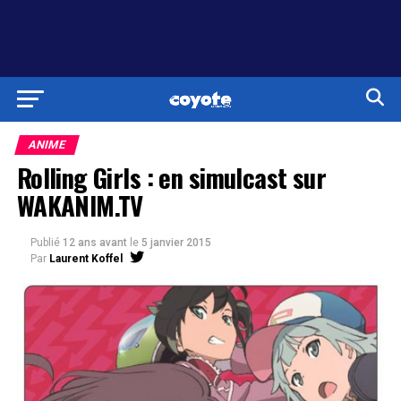
ANIME
Rolling Girls : en simulcast sur
WAKANIM.TV
Publié
12 ans avant
le
5 janvier 2015
Par
Laurent Koffel