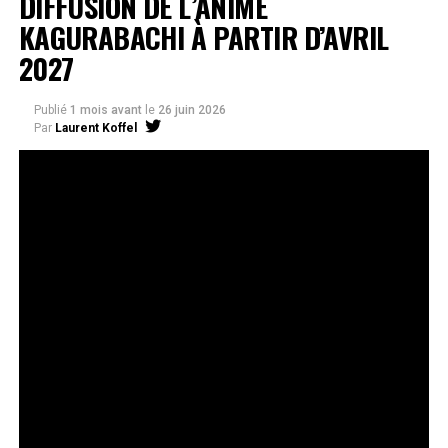
DIFFUSION DE L’ANIME
KAGURABACHI À PARTIR D’AVRIL
2027
Publié
1 mois avant
le
26 juin 2026
Par
Laurent Koffel
La série très attendue, adaptée de l’œuvre de Takeru
Hokazono, sera diffusée sur Crunchyroll
Après la révélation officielle de son adaptation en
anime, Crunchyroll est fier d’annoncer l’acquisition
de
Kagurabachi
, d’après le manga de
Takeru
Hokazono
. La série est prévue pour avril 2027 et sera
disponible en streaming sur Crunchyroll dans le monde
entier, à l’exception du Japon, de la Chine continentale,
de la Corée du Nord et de la Corée du Sud.
Kagurabachi
s’est rapidement imposé comme l’un des