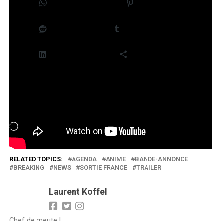
WhatsApp
Pinterest
Reddit
Tumblr
LinkedIn
Plus
J’aime ça :
Chargement…
RELATED TOPICS:
AGENDA
ANIME
BANDE-ANNONCE
BREAKING
NEWS
SORTIE FRANCE
TRAILER
Laurent Koffel
Chef de meute !