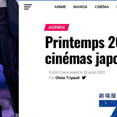
ANIME
MANGA
CINÉMA
AGENDA
Printemps 2
cinémas japo
Publié
3 ans avant
le
23 août 2023
Par
Olivia Tripault