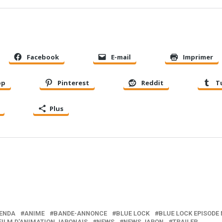
Facebook
E-mail
Imprimer
pp
Pinterest
Reddit
T
Plus
ENDA
ANIME
BANDE-ANNONCE
BLUE LOCK
BLUE LOCK EPISODE 
FILM D'ANIMATION JAPONAIS
NEWS
NEWS JAPON
TRAILER