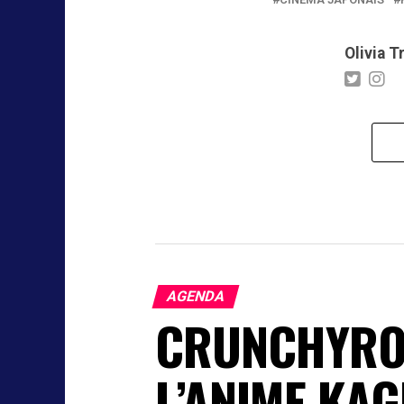
Olivia T
AGENDA
CRUNCHYROL
L’ANIME KAG