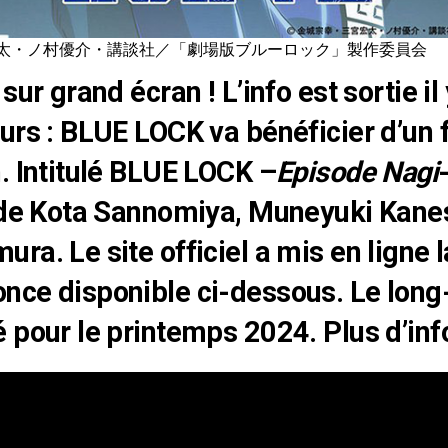
太・ノ村優介・講談社／「劇場版ブルーロック」製作委員会
sur grand écran ! L’info est sortie il 
urs : BLUE LOCK va bénéficier d’un 
. Intitulé BLUE LOCK –
Episode Nagi
 de Kota Sannomiya, Muneyuki Kanes
ra. Le site officiel a mis en ligne 
nce disponible ci-dessous. Le lon
 pour le printemps 2024. Plus d’info