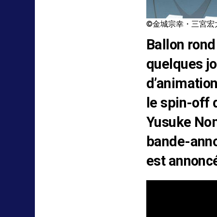
©金城宗幸・三宮宏
Ballon rond 
quelques jo
d’animation
le spin-off
Yusuke Nomu
bande-anno
est annoncé