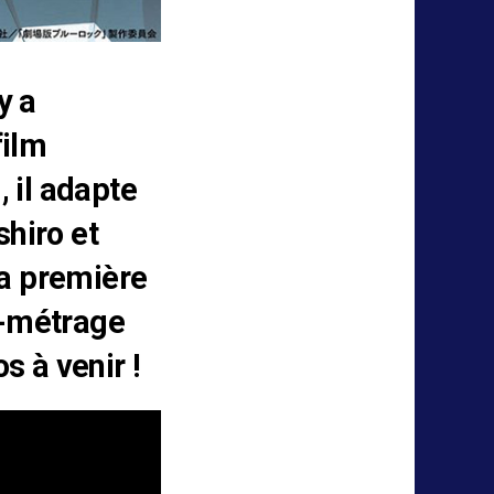
y a
film
-, il adapte
hiro et
la première
g-métrage
s à venir !