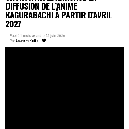
DIFFUSION DE L’ANIME
KAGURABACHI À PARTIR D’AVRIL
2027
Publié
1 mois avant
le
26 juin 2026
Par
Laurent Koffel
La série très attendue, adaptée de l’œuvre de Takeru
Hokazono, sera diffusée sur Crunchyroll
Après la révélation officielle de son adaptation en
anime, Crunchyroll est fier d’annoncer l’acquisition
de
Kagurabachi
, d’après le manga de
Takeru
Hokazono
. La série est prévue pour avril 2027 et sera
disponible en streaming sur Crunchyroll dans le monde
entier, à l’exception du Japon, de la Chine continentale,
de la Corée du Nord et de la Corée du Sud.