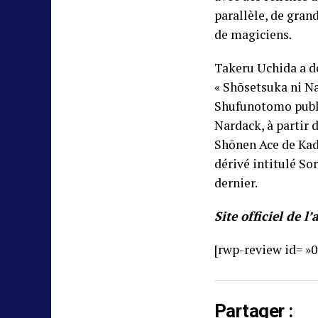
parallèle, de gran
de magiciens.
Takeru Uchida a dé
« Shōsetsuka ni Na
Shufunotomo publie
Nardack, à partir 
Shōnen Ace de Ka
dérivé intitulé S
dernier.
Site officiel de l
[rwp-review id= »0
Partager :