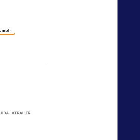
umblr
HIDA
TRAILER