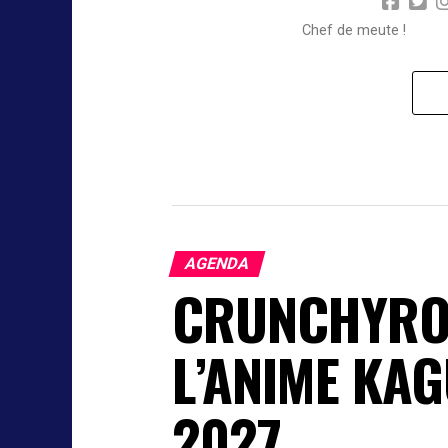
Chef de meute !
AGENDA
CRUNCHYROL
L’ANIME KAG
2027