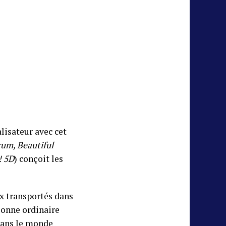
alisateur avec cet
um, Beautiful
! 5D
) conçoit les
ux transportés dans
sonne ordinaire
 dans le monde