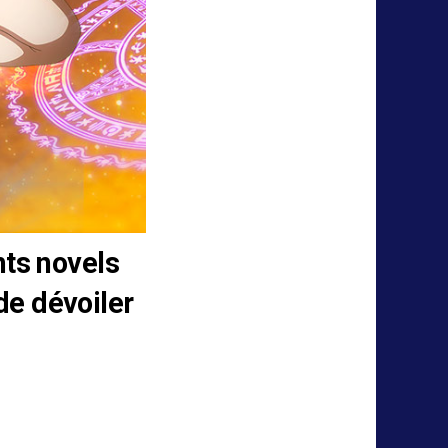
hts novels
 de dévoiler