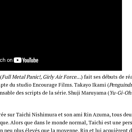
(
Full Metal Panic!, Girly Air Force…
) fait ses débuts de ré
pte du studio Encourage Films. Takayo Ikami (
Penguindr
nsable des scripts de la série. Shuji Maruyama (
Yu-Gi-Oh
trée sur Taichi Nishimura et son ami Rin Azuma, tous de
que. Alors que dans le monde normal, Taichi est une per
un peu plus élevés que la moyenne, Rin et lui acquièrent