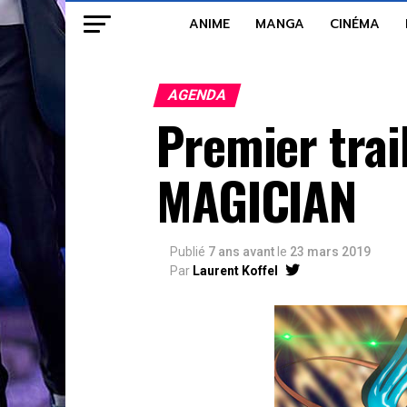
ANIME
MANGA
CINÉMA
AGENDA
Premier trai
MAGICIAN
Publié
7 ans avant
le
23 mars 2019
Par
Laurent Koffel