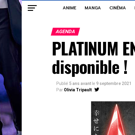
ANIME
MANGA
CINÉMA
AGENDA
PLATINUM EN
disponible !
Publié
5 ans avant
le
9 septembre 2021
Par
Olivia Tripault