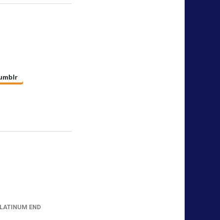
umblr
LATINUM END