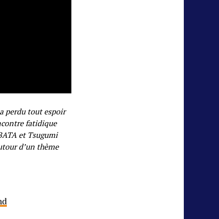
a perdu tout espoir
encontre fatidique
OBATA et Tsugumi
utour d’un thème
nd