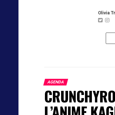
Olivia T
AGENDA
CRUNCHYROL
L’ANIME KAG