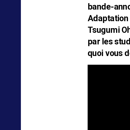
bande-annon
Adaptation
Tsugumi Oh
par les stu
quoi vous d