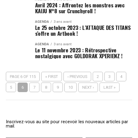
Avril 2024 : Affrontez les monstres avec
KAIJU N°8 sur Crunchyroll !
AGENDA
3 ans avant
Le 25 octobre 2023 : L’ATTAQUE DES TITANS
s’offre un Artbook !
AGENDA
3 ans avant
Le 11 novembre 2023 : Rétrospective
nostalgique avec GOLDORAK XPERIENZ !
PAGE 6 OF 115
« FIRST
‹ PREVIOUS
2
3
4
5
6
7
8
9
10
NEXT ›
LAST »
Inscrivez-vous au site pour recevoir les nouveaux articles par
mail.
Saisissez votre adresse e-mail…