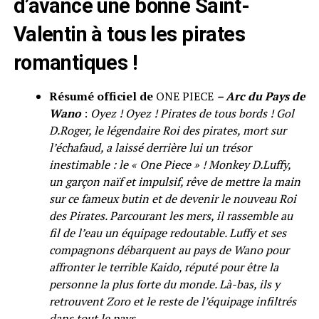
d’avance une bonne Saint-
Valentin à tous les pirates
romantiques !
Résumé officiel de
ONE PIECE
– Arc du Pays de
Wano
:
Oyez ! Oyez ! Pirates de tous bords ! Gol
D.Roger, le légendaire Roi des pirates, mort sur
l’échafaud, a laissé derrière lui un trésor
inestimable : le « One Piece » ! Monkey D.Luffy,
un garçon naïf et impulsif, rêve de mettre la main
sur ce fameux butin et de devenir le nouveau Roi
des Pirates. Parcourant les mers, il rassemble au
fil de l’eau un équipage redoutable. Luffy et ses
compagnons débarquent au pays de Wano pour
affronter le terrible Kaido, réputé pour être la
personne la plus forte du monde. Là-bas, ils y
retrouvent Zoro et le reste de l’équipage infiltrés
dans tout le pays…