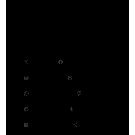
©Takeru Hokazono/SHUEISHA,Project Kagurabachi
Partager :
X
Facebook
E-mail
Imprimer
WhatsApp
Pinterest
Reddit
Tumblr
LinkedIn
Plus