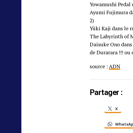
Yowamushi Pedal o
Ayumi Fujimura da
2)
Yûki Kaji dans le 
The Labyrinth of 
Daisuke Ono dans 
de Durarara !!! ou
source :
ADN
Partager :
X
WhatsA