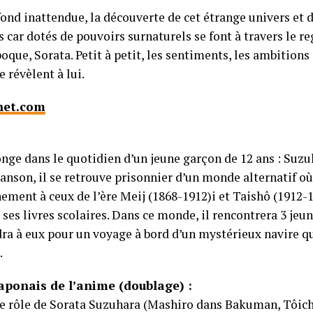
 fond inattendue, la découverte de cet étrange univers et d
s car dotés de pouvoirs surnaturels se font à travers le r
oque, Sorata. Petit à petit, les sentiments, les ambitions 
e révèlent à lui.
net.com
onge dans le quotidien d’un jeune garçon de 12 ans : Suzu
anson, il se retrouve prisonnier d’un monde alternatif o
ment à ceux de l’ère Meij (1868-1912)i et Taishô (1912-1
ses livres scolaires. Dans ce monde, il rencontrera 3 jeune
dra à eux pour un voyage à bord d’un mystérieux navire qu
.
aponais de l’anime (doublage) :
le rôle de Sorata Suzuhara (Mashiro dans Bakuman, Tôic