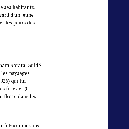
e ses habitants,
egard d’un jeune
et les peurs des
hara Sorata. Guidé
ù les paysages
926) qui lui
s filles et 9
i flotte dans les
hirô Izumida dans