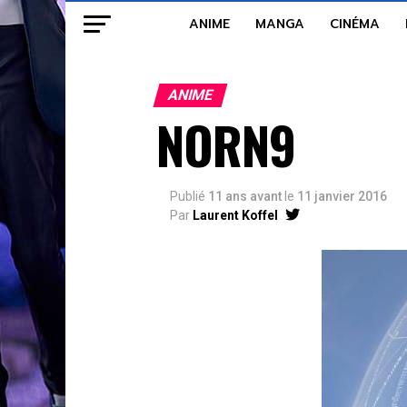
ANIME
MANGA
CINÉMA
ANIME
NORN9
Publié
11 ans avant
le
11 janvier 2016
Par
Laurent Koffel