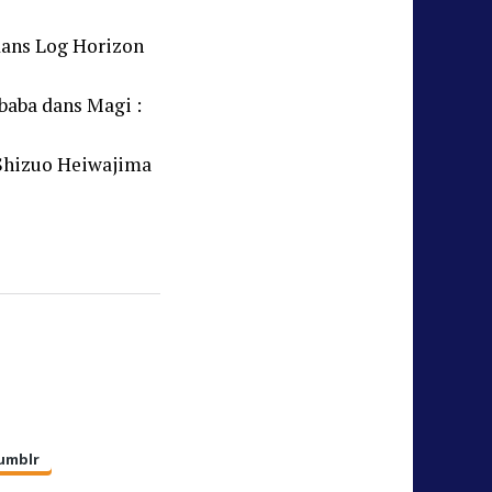
dans Log Horizon
ibaba dans Magi :
 Shizuo Heiwajima
umblr