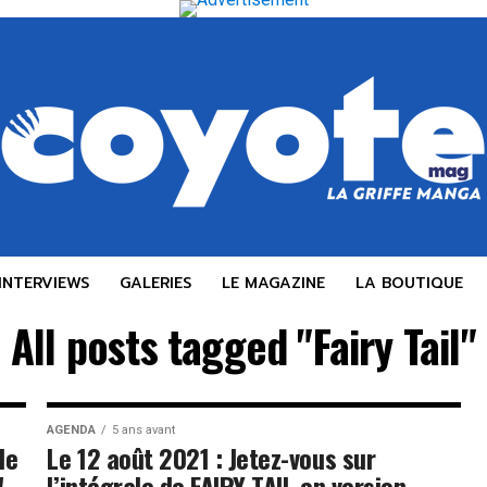
INTERVIEWS
GALERIES
LE MAGAZINE
LA BOUTIQUE
All posts tagged "Fairy Tail"
AGENDA
5 ans avant
de
Le 12 août 2021 : Jetez-vous sur
!
l’intégrale de FAIRY TAIL en version