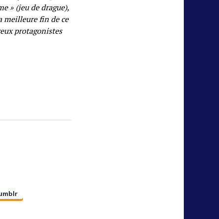
e » (jeu de drague),
a meilleure fin de ce
breux protagonistes
umblr