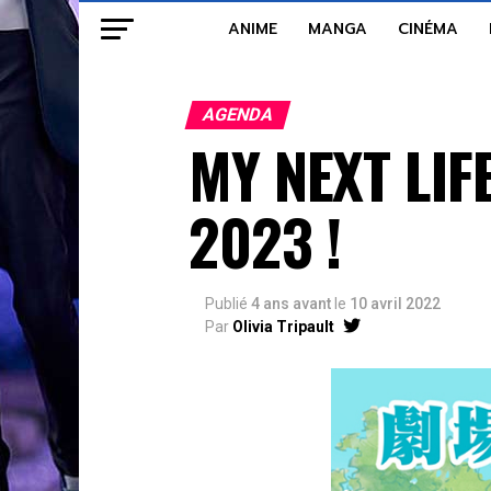
ANIME
MANGA
CINÉMA
AGENDA
MY NEXT LIFE
2023 !
Publié
4 ans avant
le
10 avril 2022
Par
Olivia Tripault