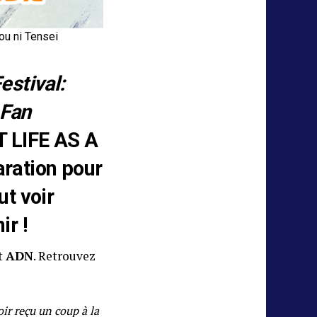
ou ni Tensei
estival:
 Fan
T LIFE AS A
aration pour
ut voir
ir !
t
ADN
. Retrouvez
ir reçu un coup à la