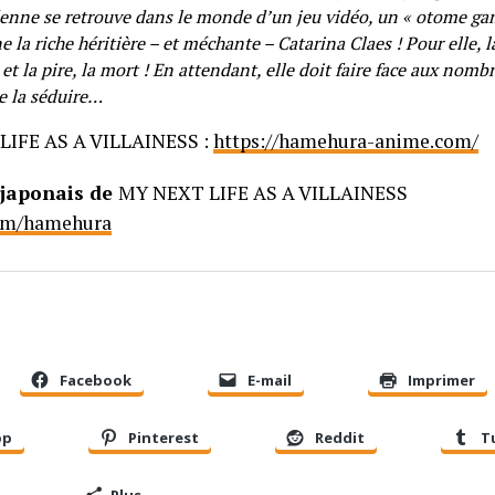
éenne se retrouve dans le monde d’un jeu vidéo, un « otome gam
e la riche héritière – et méchante – Catarina Claes ! Pour elle, l
l et la pire, la mort ! En attendant, elle doit faire face aux nom
e la séduire…
IFE AS A VILLAINESS :
https://hamehura-anime.com/
japonais de
MY NEXT LIFE AS A VILLAINESS
com/hamehura
Facebook
E-mail
Imprimer
pp
Pinterest
Reddit
T
Plus