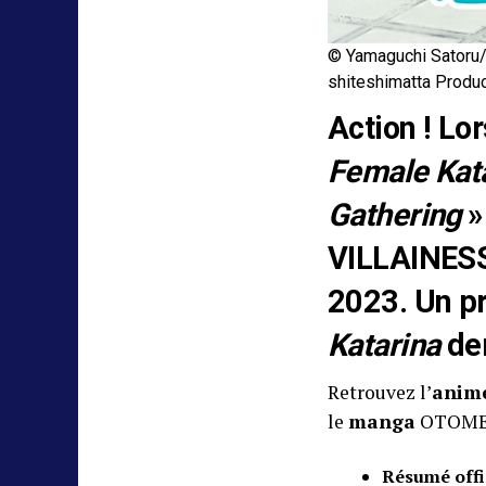
© Yamaguchi Satoru/
shiteshimatta Produ
Action ! Lo
Female Kata
Gathering
»
VILLAINESS 
2023. Un pr
Katarina
der
Retrouvez l’
anim
le
manga
OTOME 
Résumé offi