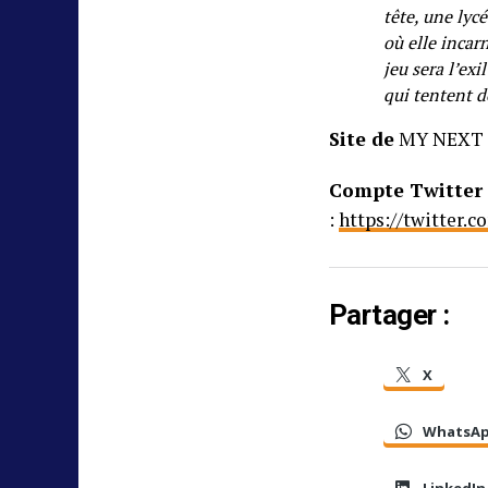
tête, une lyc
où elle incarn
jeu sera l’exi
qui tentent d
Site de
MY NEXT L
Compte Twitter 
:
https://twitter.
Partager :
X
WhatsA
LinkedIn