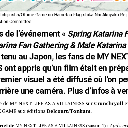
Ichijinsha/Otome Game no Hametsu Flag shika Nai Akuyaku Reij
ction Committee
rs de l’événement «
Spring Katarina F
rina Fan Gathering & Male Katarina
 tenu au Japon, les fans de MY NEX
ont appris qu’un film était en prép
emier visuel a été diffusé où l’on pe
rière une caméra. Plus d’infos à ven
e
de MY NEXT LIFE AS A VILLAINESS sur
Crunchryoll
e
GAME aux éditions
Delcourt/Tonkam
.
ciel de
MY NEXT LIFE AS A VILLAINESS (saison 1) :
Après avo