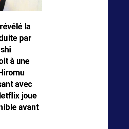
révélé la
duite par
ashi
it à une
 Hiromu
ant avec
tflix joue
nible avant