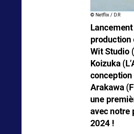
© Netflix / D.R
Lancement d
production 
Wit Studio 
Koizuka (L’
conception
Arakawa (
une premièr
avec notre 
2024 !