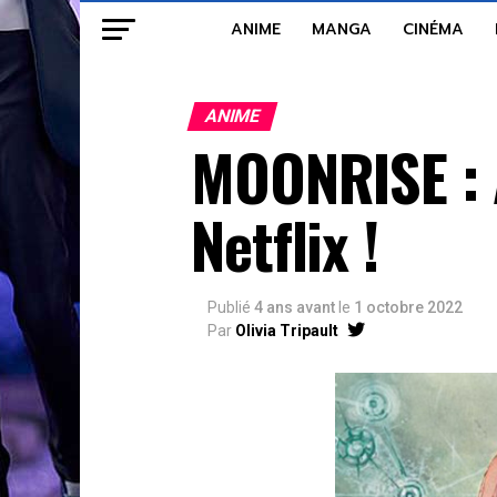
ANIME
MANGA
CINÉMA
ANIME
MOONRISE : 
Netflix !
Publié
4 ans avant
le
1 octobre 2022
Par
Olivia Tripault