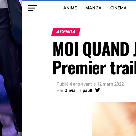
ANIME
MANGA
CINÉMA
AGENDA
MOI QUAND J
Premier trail
Publié
4 ans avant
le
12 mars 2022
Par
Olivia Tripault