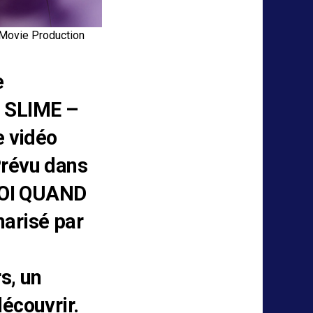
 Movie Production
e
 SLIME –
e vidéo
Prévu dans
 MOI QUAND
narisé par
s, un
écouvrir.