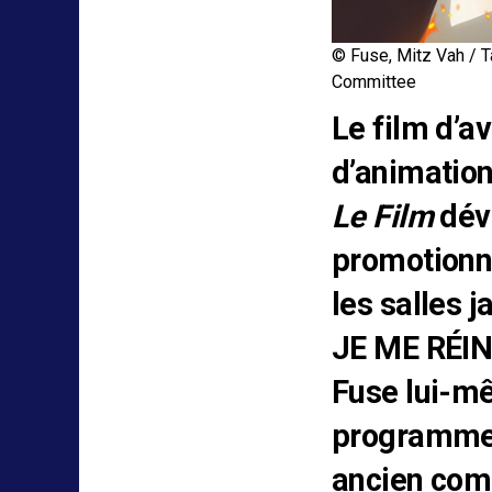
© Fuse, Mitz Vah / T
Committee
Le film d’a
d’animatio
Le Film
dév
promotionne
les salles
JE ME RÉI
Fuse lui-mê
programme :
ancien com