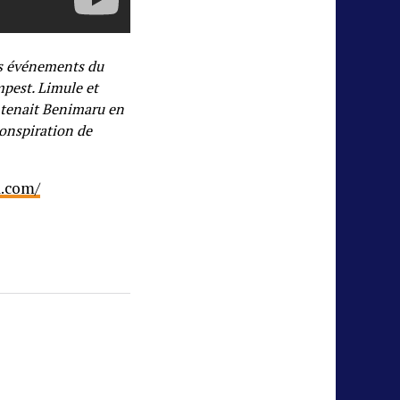
s événements du
pest. Limule et
 tenait Benimaru en
onspiration de
a.com/