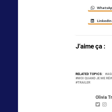
WhatsA
LinkedIn
J’aime ça :
RELATED TOPICS:
AG
MOI QUAND JE ME RÉI
TRAILER
Olivia T