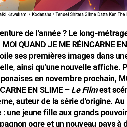
aiki Kawakami / Kodansha / Tensei Shitara Slime Datta Ken The
venture de l’année ? Le long-métrag
n
MOI QUAND JE ME RÉINCARNE EN
oile ses premières images dans un
lle, ainsi qu’une nouvelle affiche. 
 japonaises en novembre prochain,
NCARNE EN SLIME –
Le Film
est scé
me, auteur de la série d’origine. Au
 une jeune fille aux grands pouvoir
pagnon ogre et un nouveau pays à d