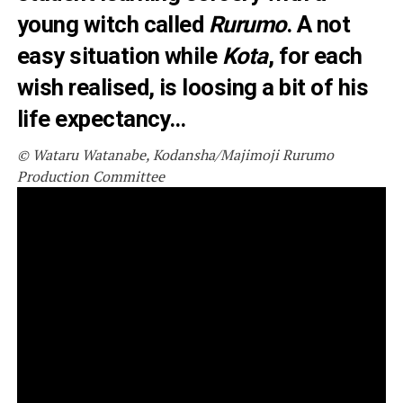
young witch called
Rurumo
. A not
easy situation while
Kota
, for each
wish realised, is loosing a bit of his
life expectancy…
© Wataru Watanabe, Kodansha/Majimoji Rurumo
Production Committee