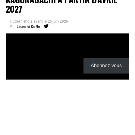
2027
Publié
1 mois avant
le
26 juin 2026
Par
Laurent Koffel
La série très attendue, adaptée de l’œuvre de Takeru
Hokazono, sera diffusée sur Crunchyroll
Après la révélation officielle de son adaptation en
Abonnez-vous
anime, Crunchyroll est fier d’annoncer l’acquisition
de
Kagurabachi
, d’après le manga de
Takeru
Hokazono
. La série est prévue pour avril 2027 et sera
disponible en streaming sur Crunchyroll dans le monde
entier, à l’exception du Japon, de la Chine continentale,
de la Corée du Nord et de la Corée du Sud.
Kagurabachi
s’est rapidement imposé comme l’un des
nouveaux titres les plus remarqués du magazine
Weekly