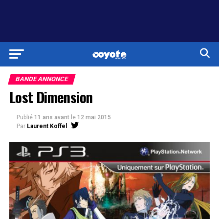
BANDE ANNONCE
Lost Dimension
Publié
11 ans avant
le
12 mai 2015
Par
Laurent Koffel