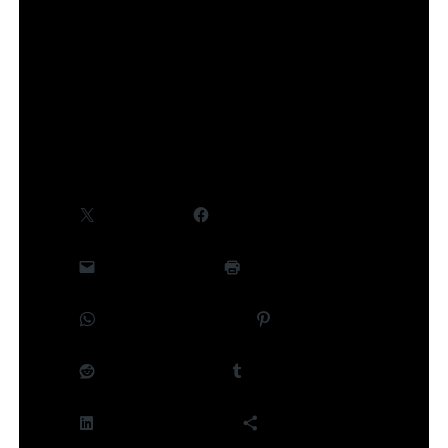
©Takeru Hokazono/SHUEISHA,Project Kagurabachi
Partager :
X
Facebook
E-mail
Imprimer
WhatsApp
Pinterest
Reddit
Tumblr
LinkedIn
Plus