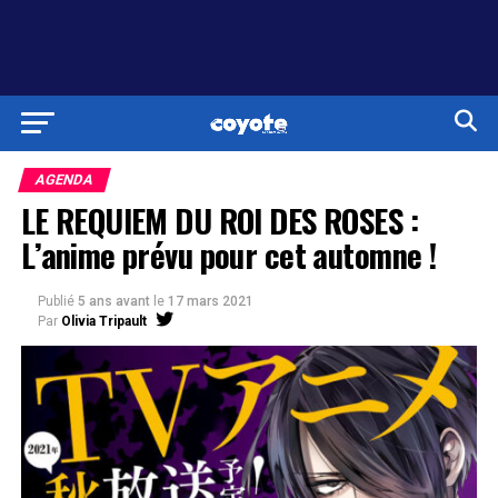
AGENDA
LE REQUIEM DU ROI DES ROSES :
L’anime prévu pour cet automne !
Publié
5 ans avant
le
17 mars 2021
Par
Olivia Tripault