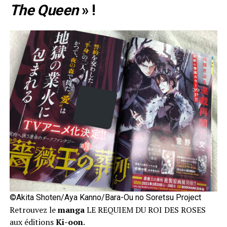
The Queen
» !
©Akita Shoten/Aya Kanno/Bara-Ou no Soretsu Project
Retrouvez le
manga
LE REQUIEM DU ROI DES ROSES
aux éditions
Ki-oon
.