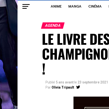
ANIME
MANGA
CINÉMA
AGENDA
LE LIVRE DE
CHAMPIGNONS
!
Publié
5 ans avant
le
23 septembre 2021
Par
Olivia Tripault