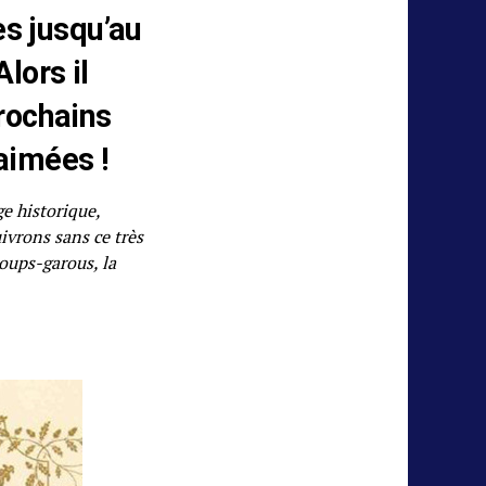
res jusqu’au
lors il
prochains
aimées !
e historique,
ivrons sans ce très
oups-garous, la