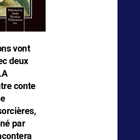
ons vont
vec deux
LA
re conte
ge
sorcières,
iné par
acontera