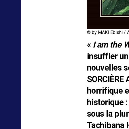
© by MAKI Ebishi / 
«
I am the W
insuffler u
nouvelles s
SORCIÈRE A
horrifique 
historique 
sous la plu
Tachibana 