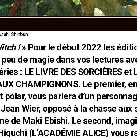
Asahi Shinbun
itch !
» Pour le début 2022 les éditi
n peu de magie dans vos lectures a
éries : LE LIVRE DES SORCIÈRES et 
UX CHAMPIGNONS. Le premier, ent
et polar, vous parlera d’un personna
: Jean Wier, opposé à la chasse aux 
me de Maki Ebishi. Le second, imag
Higuchi (L’ACADÉMIE ALICE) vous r