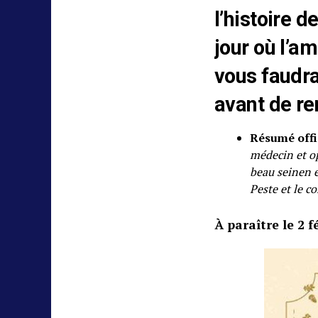
l’histoire d
jour où l’am
vous faudra
avant de re
Résumé offi
médecin et op
beau seinen e
Peste et le c
À paraître le 2 f