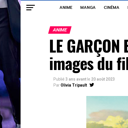
ANIME
MANGA
CINÉMA
ANIME
LE GARÇON E
images du fi
Publié
3 ans avant
le
20 août 2023
Par
Olivia Tripault