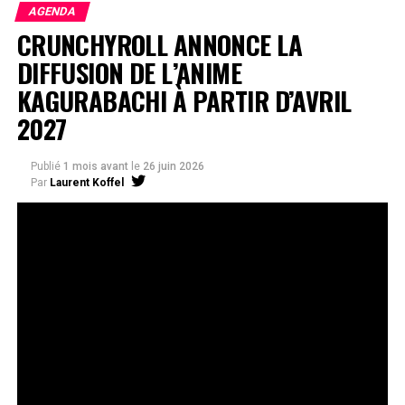
AGENDA
CRUNCHYROLL ANNONCE LA
DIFFUSION DE L’ANIME
KAGURABACHI À PARTIR D’AVRIL
2027
Publié
1 mois avant
le
26 juin 2026
Par
Laurent Koffel
La série très attendue, adaptée de l’œuvre de Takeru
Hokazono, sera diffusée sur Crunchyroll
Après la révélation officielle de son adaptation en
anime, Crunchyroll est fier d’annoncer l’acquisition
de
Kagurabachi
, d’après le manga de
Takeru
Hokazono
. La série est prévue pour avril 2027 et sera
disponible en streaming sur Crunchyroll dans le monde