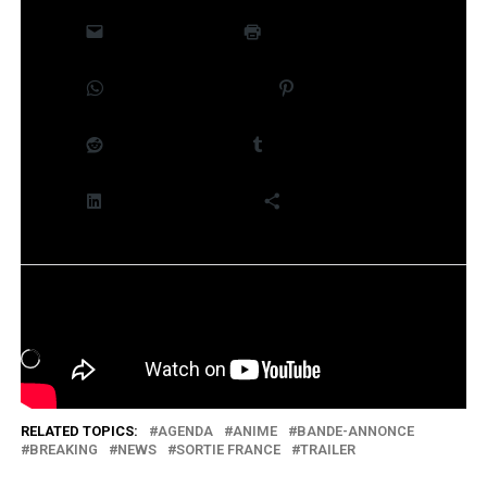
E-mail
Imprimer
WhatsApp
Pinterest
Reddit
Tumblr
LinkedIn
Plus
J’aime ça :
Chargement…
RELATED TOPICS:
AGENDA
ANIME
BANDE-ANNONCE
BREAKING
NEWS
SORTIE FRANCE
TRAILER