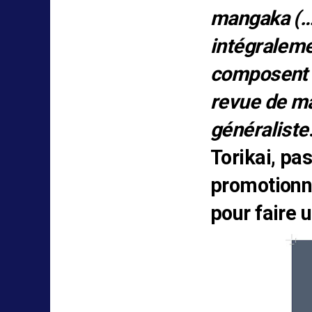
mangaka (…)
intégraleme
composent c
revue de ma
généraliste
Torikai, pa
promotionne
pour faire u