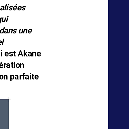
alisées
qui
 dans une
l
ui est Akane
ération
on parfaite