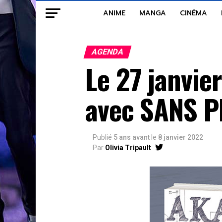
ANIME
MANGA
CINÉMA
AGENDA
Le 27 janvie
avec SANS 
Publié
5 ans avant
le
8 janvier 2022
Par
Olivia Tripault