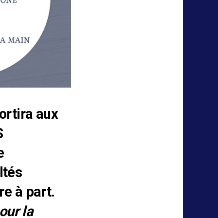
ortira aux
S
e
ltés
e à part.
our la