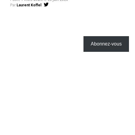
Par
Laurent Koffel
Abonnez-vous
La série très attendue, adaptée de l’œuvre de Takeru
Hokazono, sera diffusée sur Crunchyroll
Après la révélation officielle de son adaptation en
anime, Crunchyroll est fier d’annoncer l’acquisition